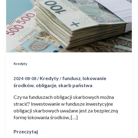
obligacji
skarbowych
można
stracić?
Kredyty
Kredyty
fundusz
lokowanie
2024-08-08
/
/
,
środków
obligacje
skarb państwa
,
,
Czy na funduszach obligacji skarbowych można
stracić? Inwestowanie w fundusze inwestycyjne
obligacji skarbowych uważane jest za bezpieczną
formę lokowania środków, […]
Przeczytaj