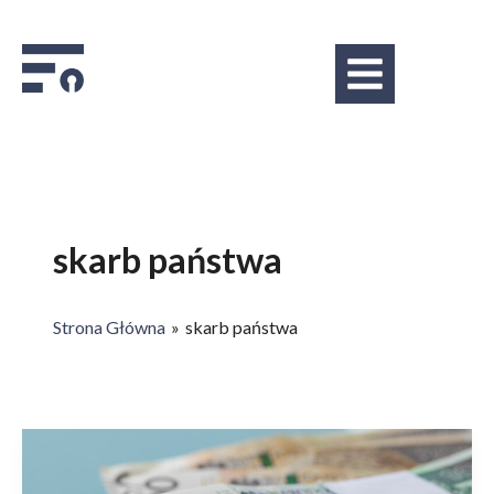
Skip
to
Menu
content
skarb państwa
Strona Główna
skarb państwa
Czy
na
funduszach