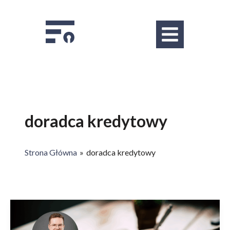
Skip
to
Menu
content
doradca kredytowy
Strona Główna
doradca kredytowy
Jak
zwiększyć
swoją