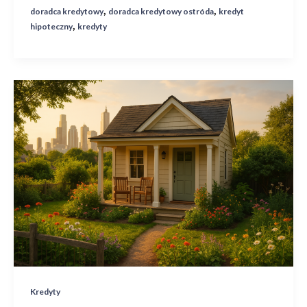
,
,
doradca kredytowy
doradca kredytowy ostróda
kredyt
,
hipoteczny
kredyty
Czy
opłaca
się
inwestować
w
działki
budowlane
w
okolicach
Ostródy?
Kredyty