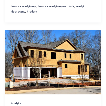
,
,
doradca kredytowy
doradca kredytowy ostróda
kredyt
,
hipoteczny
kredyty
Kredyt
na
budowę
domu
–
na
co
zwrócić
uwagę?
Kredyty