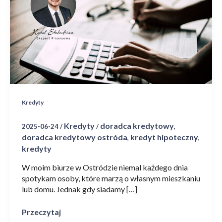
zdolność
kredytową?
6
rzeczy,
dzięki
którym
dostaniesz
kredyt
Kredyty
Kredyty
doradca kredytowy
2025-06-24
/
/
,
doradca kredytowy ostróda
kredyt hipoteczny
,
,
kredyty
W moim biurze w Ostródzie niemal każdego dnia
spotykam osoby, które marzą o własnym mieszkaniu
lub domu. Jednak gdy siadamy […]
Przeczytaj