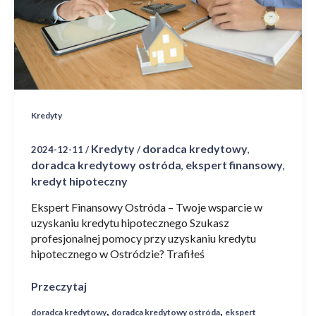
wsparcie
w
uzyskaniu
kredytu
hipotecznego
Kredyty
Kredyty
doradca kredytowy
2024-12-11
/
/
,
doradca kredytowy ostróda
ekspert finansowy
,
,
kredyt hipoteczny
Ekspert Finansowy Ostróda – Twoje wsparcie w
uzyskaniu kredytu hipotecznego Szukasz
profesjonalnej pomocy przy uzyskaniu kredytu
hipotecznego w Ostródzie? Trafiłeś
Przeczytaj
,
,
doradca kredytowy
doradca kredytowy ostróda
ekspert