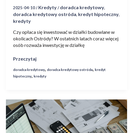
Kredyty
doradca kredytowy
2025-04-10
/
/
,
doradca kredytowy ostróda
kredyt hipoteczny
,
,
kredyty
Czy opłaca się inwestować w działki budowlane w
okolicach Ostródy? W ostatnich latach coraz więcej
osób rozważa inwestycję w działkę
Przeczytaj
,
,
doradca kredytowy
doradca kredytowy ostróda
kredyt
,
hipoteczny
kredyty
Jak
przygotować
się
do
kredytu