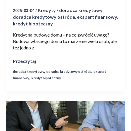
Kredyty
doradca kredytowy
2025-03-04
/
/
,
doradca kredytowy ostróda
ekspert finansowy
,
,
kredyt hipoteczny
Kredyt na budowę domu – na co zwrócić uwagę?
Budowa własnego domu to marzenie wielu osób, ale
też jedno z
Przeczytaj
,
,
doradca kredytowy
doradca kredytowy ostróda
ekspert
,
finansowy
kredyt hipoteczny
Ekspert
Finansowy
Ostróda
–
Twoje